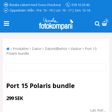
Betala säkert med Svea Checkout
018 10 20 40
Öppettider: Mån - Fre: 10 - 19 | Lör: 10 - 17 | Sön: 12-16
0
Produkter
Dator
Datortillbehör
Väskor
Port 15
Polaris bundle
Port 15 Polaris bundle
299 SEK
Läs mer...