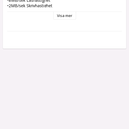
•8MB/sek Läshastighet
•2MB/sek Skrivhastighet
•Storlek: 32mm x 24mm x 2.1m
Visa mer