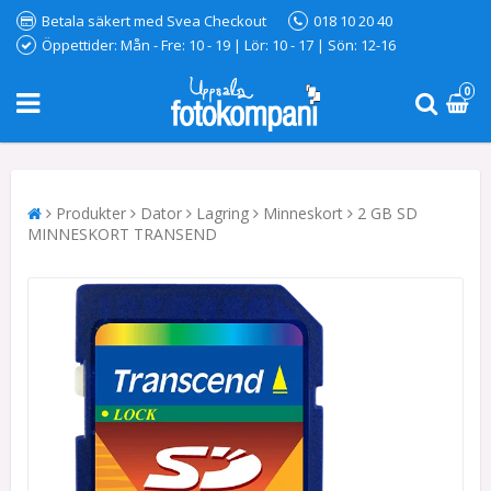
Betala säkert med Svea Checkout
018 10 20 40
Öppettider: Mån - Fre: 10 - 19 | Lör: 10 - 17 | Sön: 12-16
0
Produkter
Dator
Lagring
Minneskort
2 GB SD
MINNESKORT TRANSEND