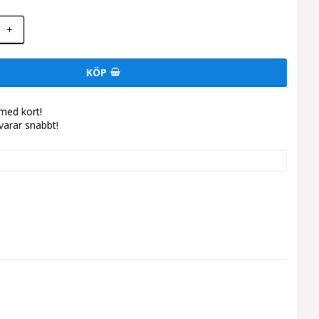
+
KÖP
med kort!
svarar snabbt!