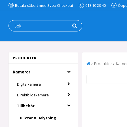
Betala säkert med Svea Checkout
018 10 20 40
Öppet
PRODUKTER
Produkter
Kame
Kameror
Digitalkamera
Direktbildskamera
Tillbehör
Blixtar & Belysning