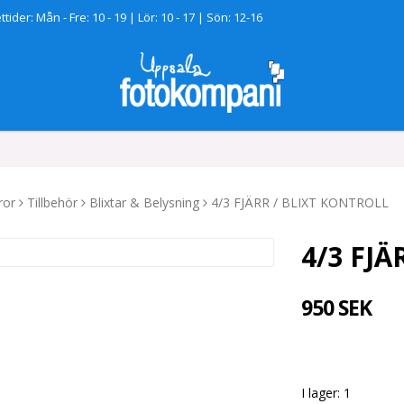
tider: Mån - Fre: 10 - 19 | Lör: 10 - 17 | Sön: 12-16
ror
Tillbehör
Blixtar & Belysning
4/3 FJÄRR / BLIXT KONTROLL
4/3 FJ
950 SEK
I lager: 1