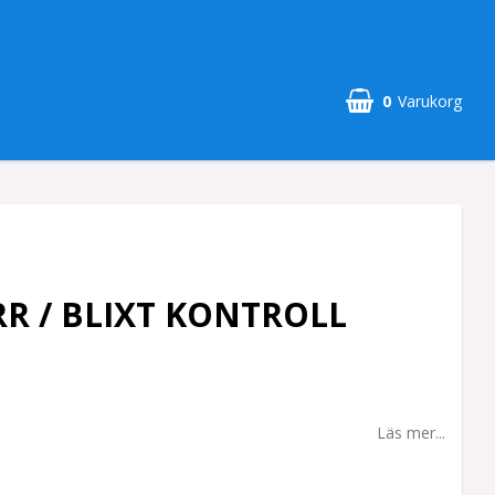
0
Varukorg
ÄRR / BLIXT KONTROLL
Läs mer...