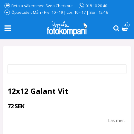
Betala säkert med Svea Checkout
018 10 20 40
Öppettider: Mån - Fre: 10 - 19 | Lör: 10 - 17 | Sön: 12-16
0
12x12 Galant Vit
72 SEK
Läs mer...