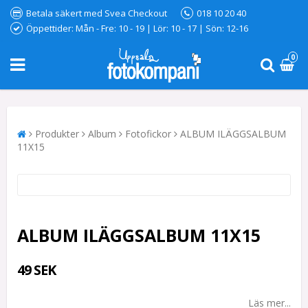
Betala säkert med Svea Checkout
018 10 20 40
Öppettider: Mån - Fre: 10 - 19 | Lör: 10 - 17 | Sön: 12-16
0
Produkter
Album
Fotofickor
ALBUM ILÄGGSALBUM
11X15
ALBUM ILÄGGSALBUM 11X15
49 SEK
Läs mer...