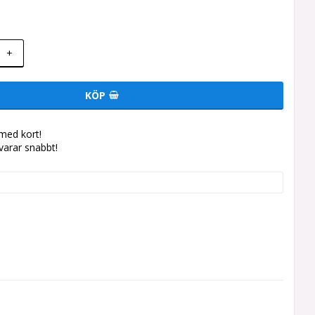
+
KÖP
med kort!
svarar snabbt!