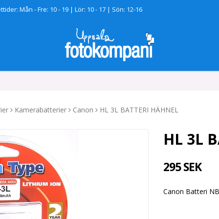
tider: Mån - Fre: 10 - 19 | Lör: 10 - 17 | Sön: 12-16
ier
Kamerabatterier
Canon
HL 3L BATTERI HÄHNEL
HL 3L 
295 SEK
Canon Batteri N