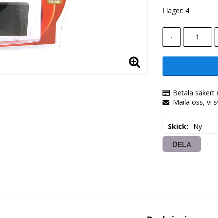
I lager: 4
-
Betala säkert 
Maila oss, vi 
Skick
Ny
DELA