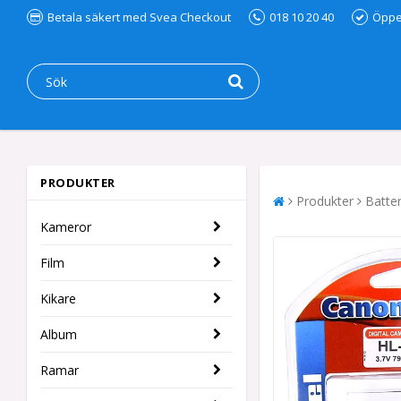
Betala säkert med Svea Checkout
018 10 20 40
Öppet
PRODUKTER
Produkter
Batter
Kameror
Film
Kikare
Album
Ramar