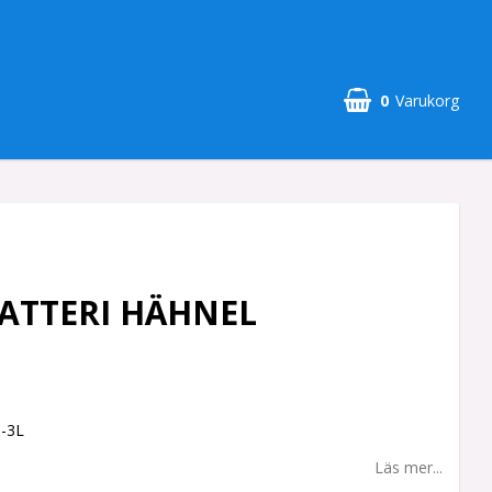
0
Varukorg
BATTERI HÄHNEL
B-3L
Läs mer...