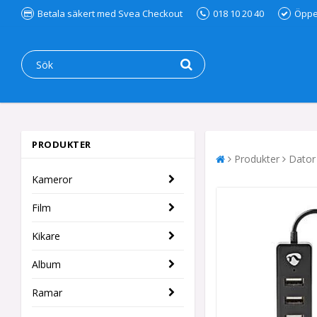
Betala säkert med Svea Checkout
018 10 20 40
Öppet
PRODUKTER
Produkter
Dator
Kameror
Film
Kikare
Album
Ramar