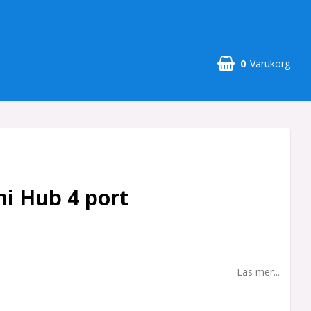
0
Varukorg
i Hub 4 port
Läs mer...