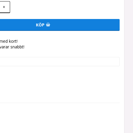
+
KÖP
med kort!
svarar snabbt!