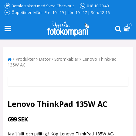
Betala säkert med Svea Checkout
018 10 20 40
Öppettider: Mån - Fre: 10 - 19 | Lör: 10 - 17 | Sön: 12-16
0
Produkter
Dator
Strömkablar
Lenovo ThinkPad
135W AC
Lenovo ThinkPad 135W AC
699 SEK
Kraftfullt och pålitligt! Köp Lenovo ThinkPad 135W AC-