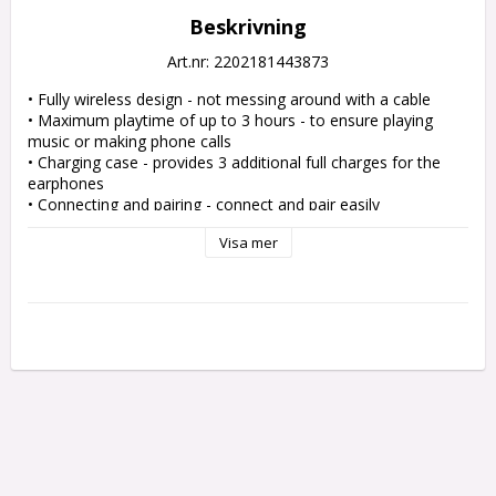
Beskrivning
Art.nr: 2202181443873
• Fully wireless design - not messing around with a cable
• Maximum playtime of up to 3 hours - to ensure playing 
music or making phone calls
• Charging case - provides 3 additional full charges for the 
earphones
• Connecting and pairing - connect and pair easily
• Built-in microphone - for hands-free calling
Visa mer
• Bluetooth® 5.0 technology - for a stable, interference-free 
connection
• Integrated control - to pause/play music, 
answer/cancel/ignore calls or use voice control
• Charging only takes 2 hours - providing you with 3 hours of 
play time