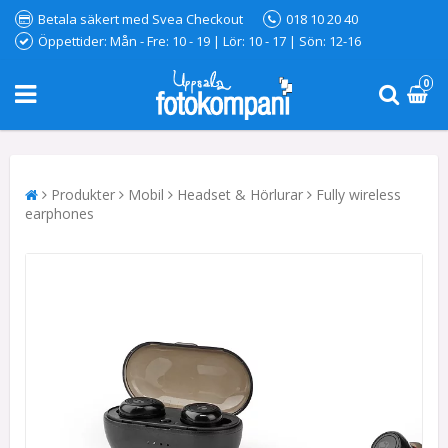
Betala säkert med Svea Checkout
018 10 20 40
Öppettider: Mån - Fre: 10 - 19 | Lör: 10 - 17 | Sön: 12-16
0
Produkter
Mobil
Headset & Hörlurar
Fully wireless
earphones