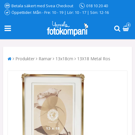
Betala säkert med Svea Checkout
018 10 20 40
Öppettider: Mån - Fre: 10 - 19 | Lör: 10 - 17 | Sön: 12-16
0
Produkter
Ramar
13x18cm
13X18 Metal Ros