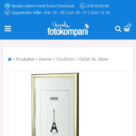
Betala säkert med Svea Checkout
018 10 20 40
Öppettider: Mån - Fre: 10 - 19 | Lör: 10 - 17 | Sön: 12-16
0
Produkter
Ramar
15x20cm
15X20 NL Silver