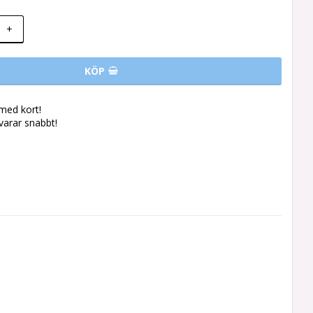
+
KÖP
med kort!
svarar snabbt!