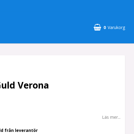
0
Varukorg
Guld Verona
Läs mer...
ld från leverantör