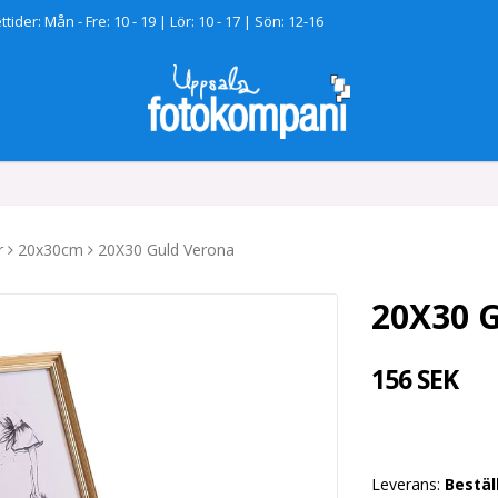
tider: Mån - Fre: 10 - 19 | Lör: 10 - 17 | Sön: 12-16
r
20x30cm
20X30 Guld Verona
20X30 
156 SEK
Leverans:
Bestäl