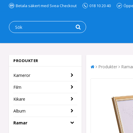
Betala säkert med Svea Checkout
018 10 20 40
Öppet
PRODUKTER
Produkter
Rama
Kameror
Film
Kikare
Album
Ramar