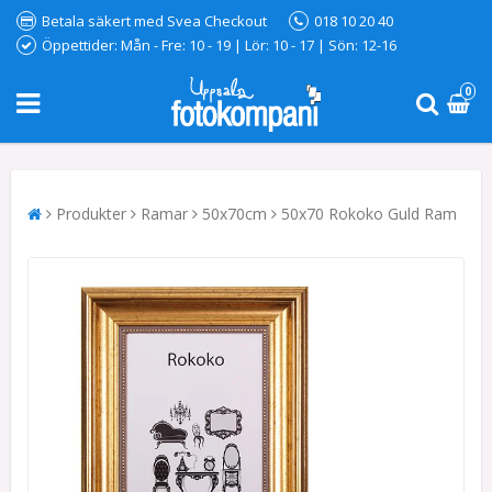
Betala säkert med Svea Checkout
018 10 20 40
Öppettider: Mån - Fre: 10 - 19 | Lör: 10 - 17 | Sön: 12-16
0
Produkter
Ramar
50x70cm
50x70 Rokoko Guld Ram