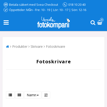
Betala säkert med Svea Checkout
018 10 20 40
Öppettider: Mån - Fre: 10 - 19 | Lör: 10 - 17 | Sön: 12-16
0
Produkter
Skrivare
Fotoskrivare
Fotoskrivare
Namn